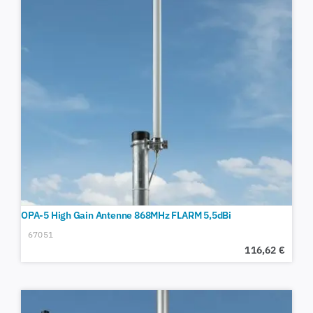
OPA-5 High Gain Antenne 868MHz FLARM 5,5dBi
67051
116,62
€