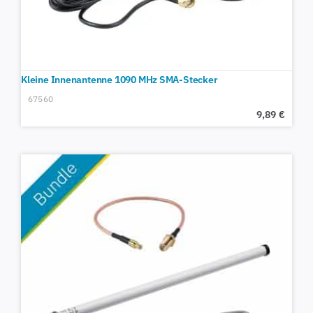
Kleine Innenantenne 1090 MHz SMA-Stecker
67560
9,89
€