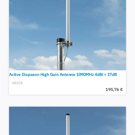
Active Diapason High Gain Antenne 1090MHz 4dBi + 17dB
68206
195,76
€