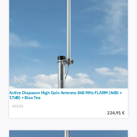
Active Diapason High Gain Antenne 868 MHz FLARM (4dBi +
17dB) + Bias Tee
69201
224,91
€