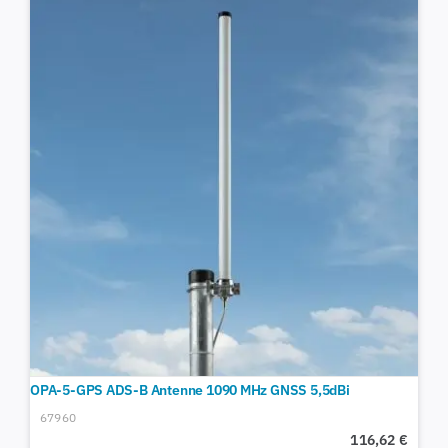
OPA-5-GPS ADS-B Antenne 1090 MHz GNSS 5,5dBi
67960
116,62
€