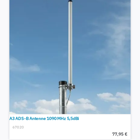
A3 ADS-B Antenne 1090 MHz 5,5dBi
67020
77,95
€