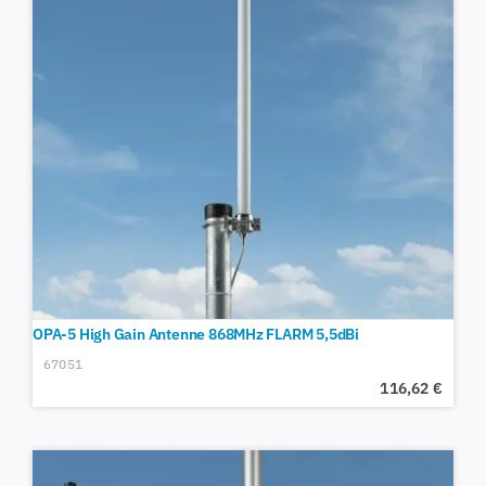
OPA-5 High Gain Antenne 868MHz FLARM 5,5dBi
67051
116,62
€