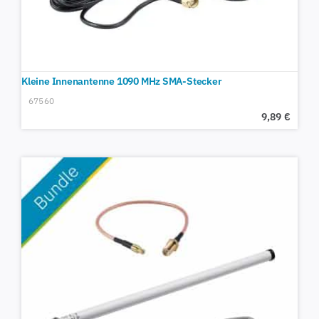
Kleine Innenantenne 1090 MHz SMA-Stecker
67560
9,89
€