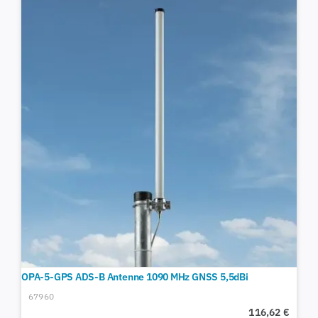
OPA-5-GPS ADS-B Antenne 1090 MHz GNSS 5,5dBi
67960
116,62
€