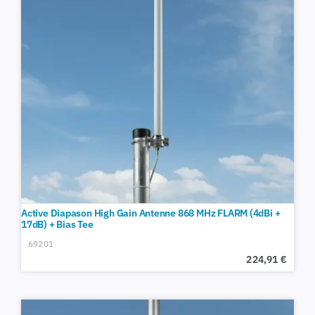
Active Diapason High Gain Antenne 868 MHz FLARM (4dBi +
17dB) + Bias Tee
69201
224,91
€