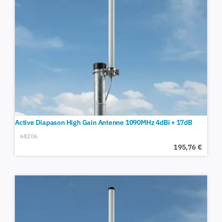
Active Diapason High Gain Antenne 1090MHz 4dBi + 17dB
68206
195,76
€