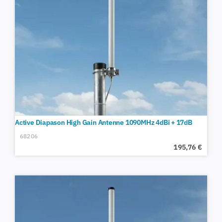
Active Diapason High Gain Antenne 1090MHz 4dBi + 17dB
68206
195,76
€