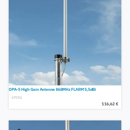
OPA-5 High Gain Antenne 868MHz FLARM 5,5dBi
67051
116,62
€