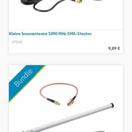
Kleine Innenantenne 1090 MHz SMA-Stecker
67560
9,89
€