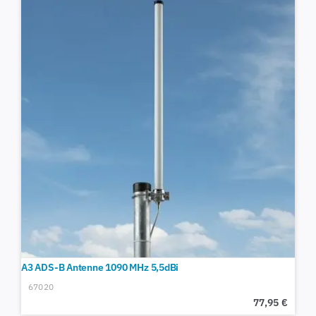
A3 ADS-B Antenne 1090 MHz 5,5dBi
67020
77,95
€