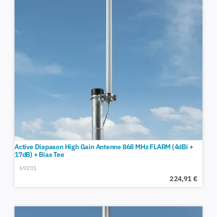
Active Diapason High Gain Antenne 868 MHz FLARM (4dBi +
17dB) + Bias Tee
69201
224,91
€