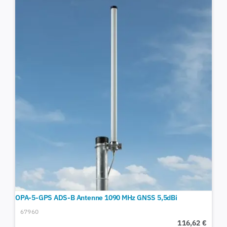
OPA-5-GPS ADS-B Antenne 1090 MHz GNSS 5,5dBi
67960
116,62
€