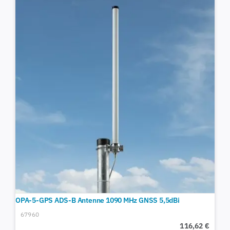
OPA-5-GPS ADS-B Antenne 1090 MHz GNSS 5,5dBi
67960
116,62
€