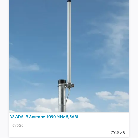
A3 ADS-B Antenne 1090 MHz 5,5dBi
67020
77,95
€