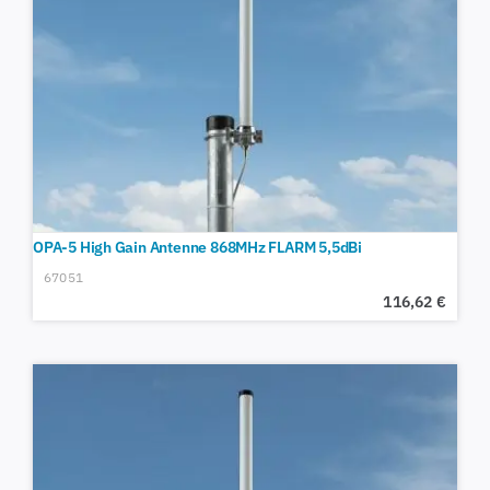
OPA-5 High Gain Antenne 868MHz FLARM 5,5dBi
67051
116,62
€