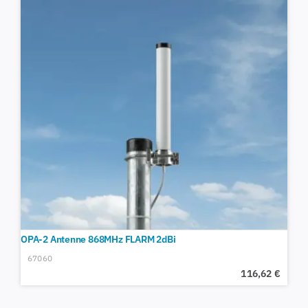
OPA-2 Antenne 868MHz FLARM 2dBi
67060
116,62
€