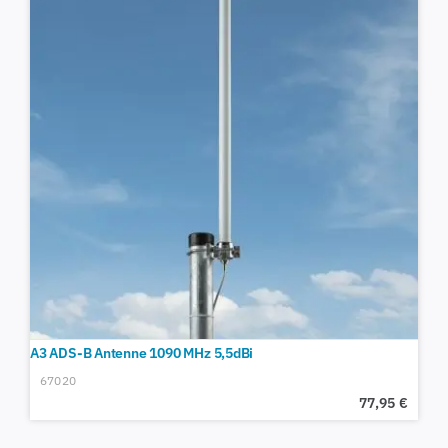
A3 ADS-B Antenne 1090 MHz 5,5dBi
67020
77,95
€