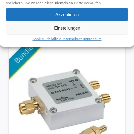
speichern und werden diese niemals an Dritte verkaufen.
Einseitiger Mastausleger 25cm
Akzeptieren
67252
41,65
€
Einstellungen
Cookie-Richtlinie
Datenschutz
Impressum