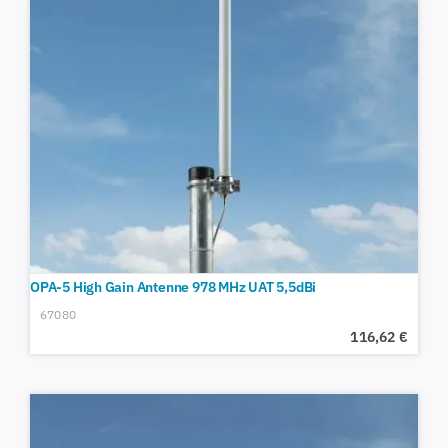
OPA-5 High Gain Antenne 978 MHz UAT 5,5dBi
67080
116,62
€