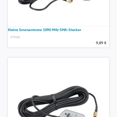
Kleine Innenantenne 1090 MHz SMA-Stecker
67560
9,89
€