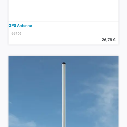
GPS Antenne
66903
26,78
€