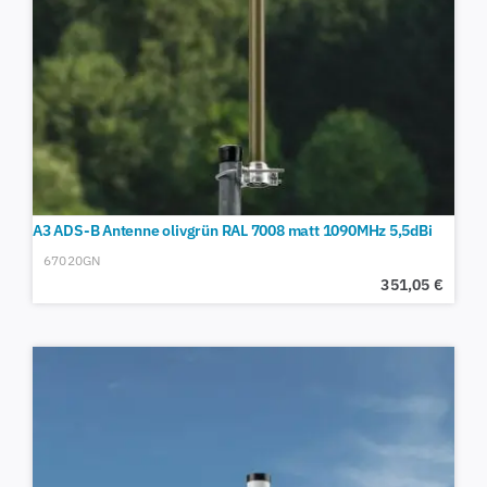
A3 ADS-B Antenne olivgrün RAL 7008 matt 1090MHz 5,5dBi
67020GN
351,05
€