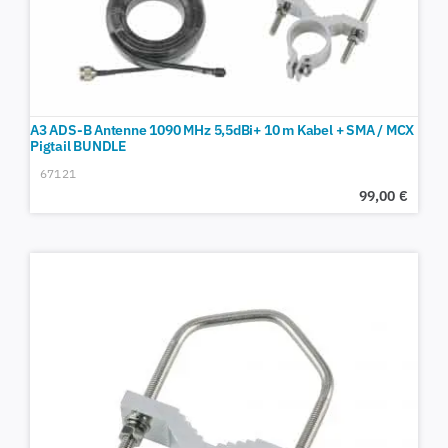
A3 ADS-B Antenne 1090 MHz 5,5dBi+ 10 m Kabel + SMA / MCX
Pigtail BUNDLE
67121
99,00
€