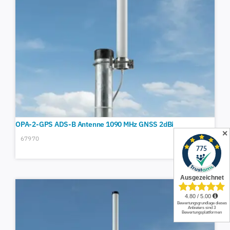
OPA-2-GPS ADS-B Antenne 1090 MHz GNSS 2dBi
✕
67970
116,62
€