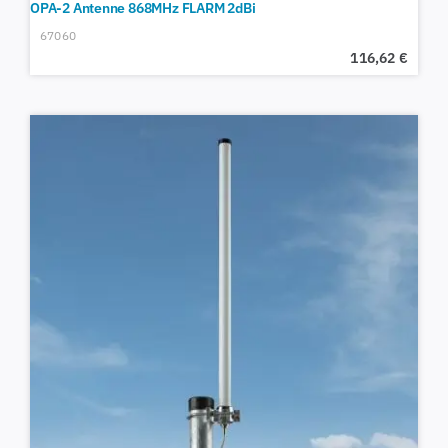
OPA-2 Antenne 868MHz FLARM 2dBi
67060
116,62
€