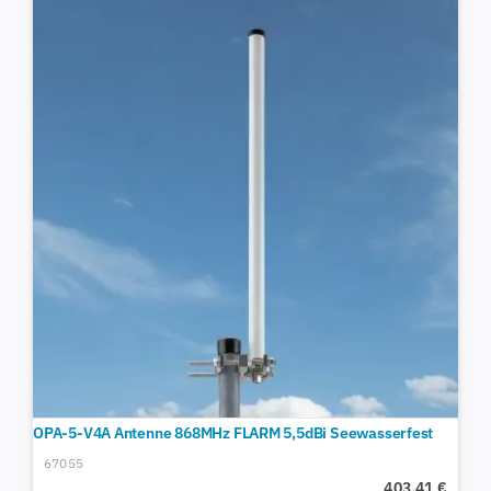
OPA-5-V4A Antenne 868MHz FLARM 5,5dBi Seewasserfest
67055
403,41
€