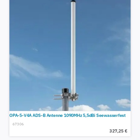
OPA-5-V4A ADS-B Antenne 1090MHz 5,5dBi Seewasserfest
67306
327,25
€