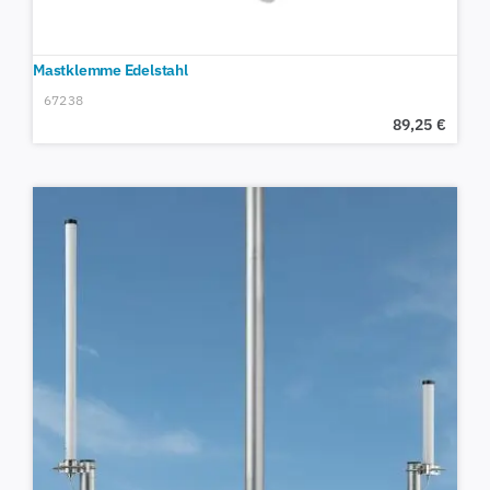
Mastklemme Edelstahl
67238
89,25
€