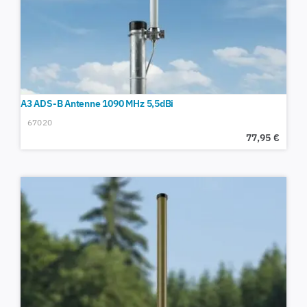
A3 ADS-B Antenne 1090 MHz 5,5dBi
67020
77,95
€