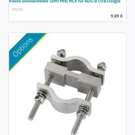
Kleine Innenantenne 1090 MHz MCX für ADS-B USB Dongle
67235
9,89
€