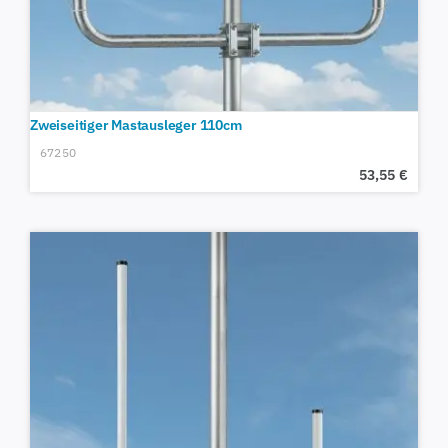
Zweiseitiger Mastausleger 110cm
67250
53,55
€