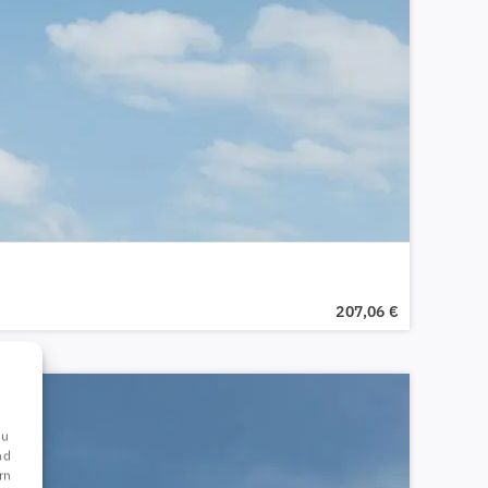
207,06
€
du
nd
rn