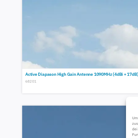
Active Diapason High Gain Antenne 1090MHz (4dBi + 17dB)
68201
Um 
zus
dei
Fun