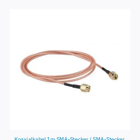
Koaxialkabel 1m SMA-Stecker / SMA-Stecker