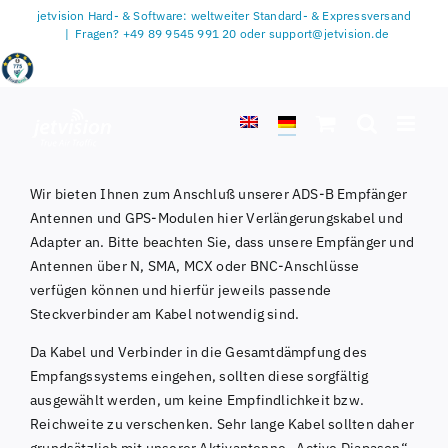
Zum
jetvision Hard- & Software: weltweiter Standard- & Expressversand
Inhalt
|
Fragen? +49 89 9545 991 20 oder support@jetvision.de
springen
Wir bieten Ihnen zum Anschluß unserer ADS-B Empfänger
Antennen und GPS-Modulen hier Verlängerungskabel und
Adapter an. Bitte beachten Sie, dass unsere Empfänger und
Antennen über N, SMA, MCX oder BNC-Anschlüsse
verfügen können und hierfür jeweils passende
Steckverbinder am Kabel notwendig sind.
Da Kabel und Verbinder in die Gesamtdämpfung des
Empfangssystems eingehen, sollten diese sorgfältig
ausgewählt werden, um keine Empfindlichkeit bzw.
Reichweite zu verschenken. Sehr lange Kabel sollten daher
grundsätzlich mit unserer Aktivantenne „Active Diapason“