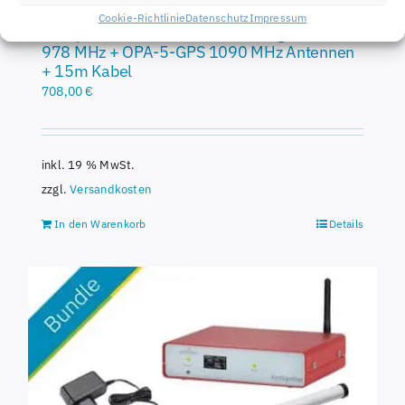
Cookie-Richtlinie
Datenschutz
Impressum
Airsquitter UAT Bundle, OPA-5 High Gain
978 MHz + OPA-5-GPS 1090 MHz Antennen
+ 15m Kabel
708,00
€
inkl. 19 % MwSt.
zzgl.
Versandkosten
In den Warenkorb
Details