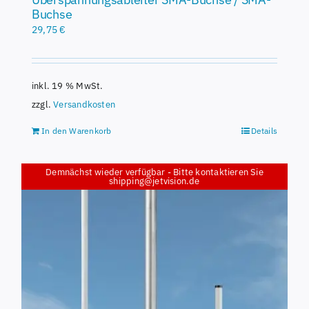
Buchse
29,75
€
inkl. 19 % MwSt.
zzgl.
Versandkosten
In den Warenkorb
Details
Demnächst wieder verfügbar - Bitte kontaktieren Sie
shipping@jetvision.de