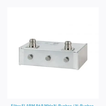
Filter FLARM 868 MHz N-Buchse / N-Buchse