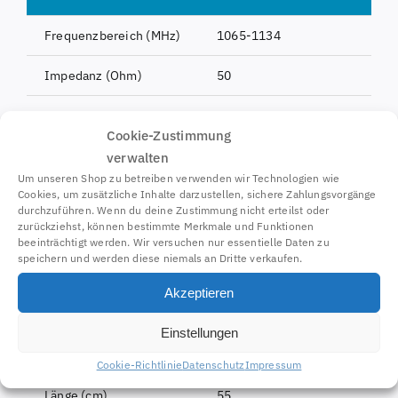
Frequenzbereich (MHz)
1065-1134
Impedanz (Ohm)
50
VSWR, maximal
1,5
Cookie-Zustimmung
Polarisation
Vertikal
verwalten
Um unseren Shop zu betreiben verwenden wir Technologien wie
Verstärkung (dBi)
5,5
Cookies, um zusätzliche Inhalte darzustellen, sichere Zahlungsvorgänge
durchzuführen. Wenn du deine Zustimmung nicht erteilst oder
zurückziehst, können bestimmte Merkmale und Funktionen
Sektor E-Ebene (-3 dB)
25
beeinträchtigt werden. Wir versuchen nur essentielle Daten zu
speichern und werden diese niemals an Dritte verkaufen.
Sektor H-Ebene (-3 dB)
360
Akzeptieren
Max. Sendeleistung (W)
dauerhaft 25W, Spitzen 250W
Einstellungen
Anschluss
N-Buchse
Cookie-Richtlinie
Datenschutz
Impressum
Länge (cm)
55