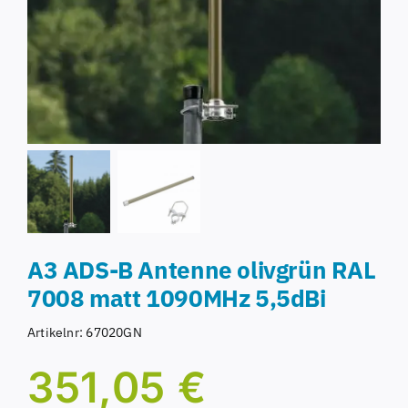
A3 ADS-B Antenne olivgrün RAL
7008 matt 1090MHz 5,5dBi
Artikelnr:
67020GN
351,05
€