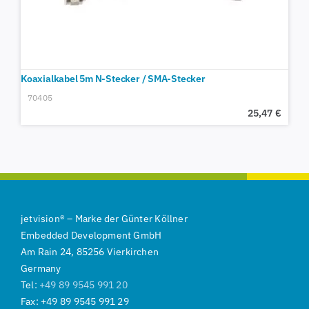
Koaxialkabel 5m N-Stecker / SMA-Stecker
70405
25,47
€
jetvision
®
–
Marke der
Günter Köllner
Embedded Development GmbH
Am Rain 24, 85256 Vierkirchen
Germany
Tel:
+49 89 9545 991 20
Fax: +49 89 9545 991 29