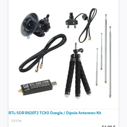
RTL-SDR R820T2 TCXO Dongle / Dipole Antennen Kit
53196
54,99
€