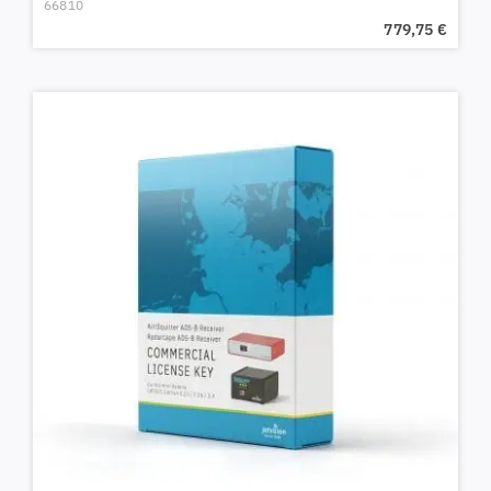
66810
779,75
€