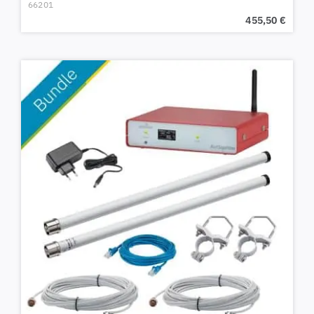
66201
455,50
€