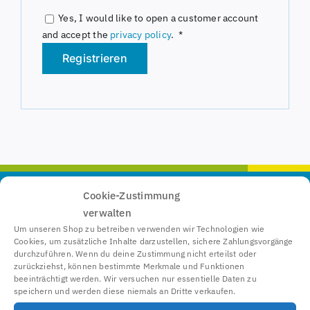
Alternative:
Yes, I would like to open a customer account
Erforderlich
and accept the
privacy policy
.
*
Registrieren
Alternative:
Cookie-Zustimmung
jetvision
®
–
Marke der
Günter Köllner
verwalten
Embedded Development GmbH
Um unseren Shop zu betreiben verwenden wir Technologien wie
Cookies, um zusätzliche Inhalte darzustellen, sichere Zahlungsvorgänge
Am Rain 24, 85256 Vierkirchen
durchzuführen. Wenn du deine Zustimmung nicht erteilst oder
Germany
zurückziehst, können bestimmte Merkmale und Funktionen
Tel:
+49 89 9545 991 20
beeinträchtigt werden. Wir versuchen nur essentielle Daten zu
speichern und werden diese niemals an Dritte verkaufen.
Fax: +49 89 9545 991 29
Email:
support@jetvision.de