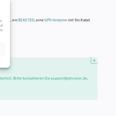
090MHz
, ein
BIAS TEE
, eine
GPS-Antenne
mit 5m Kabel
du
nd
rn
×
erlich. Bitte kontaktieren Sie support@jetvision.de,