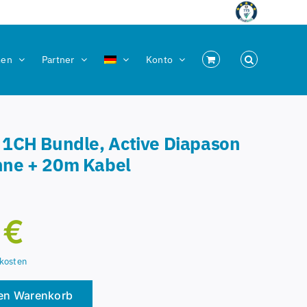
men
Partner
Konto
1CH Bundle, Active Diapason
ne + 20m Kabel
0
€
kosten
den Warenkorb