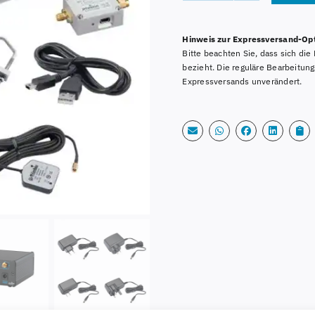
EVO
Alternative:
1CH
Hinweis zur Expressversand-Opt
Bundle,
Bitte beachten Sie, dass sich di
Active
bezieht. Die reguläre Bearbeitun
Diapason
Expressversands unverändert.
1090MHz
Antenne
+
20m
Kabel
Menge