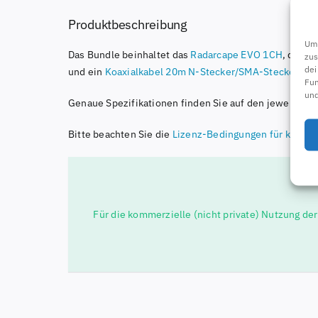
Produktbeschreibung
Um 
Das Bundle beinhaltet das
Radarcape EVO 1CH
, die 
zus
dei
und ein
Koaxialkabel 20m N-Stecker/SMA-Stecker
ink
Fun
und
Genaue Spezifikationen finden Sie auf den jeweiligen 
Bitte beachten Sie die
Lizenz-Bedingungen für komme
Für die kommerzielle (nicht private) Nutzung de