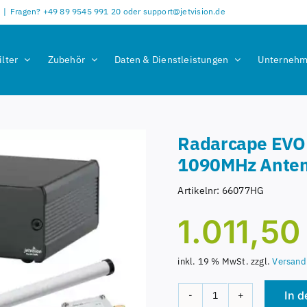
|
Fragen? +49 89 9545 991 20 oder support@jetvision.de
ilter
Zubehör
Daten & Dienstleistungen
Unterneh
Radarcape EVO 
1090MHz Anten
Artikelnr:
66077HG
1.011,5
inkl. 19 % MwSt.
zzgl.
Versand
In 
Radarcape