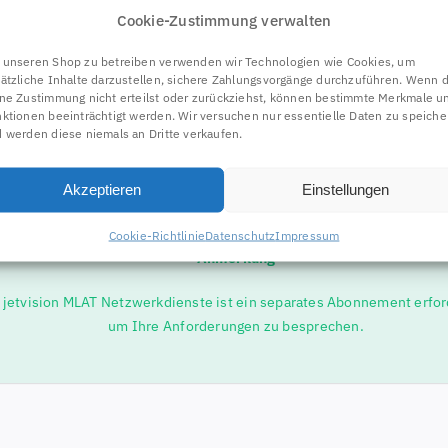
Cookie-Zustimmung verwalten
unseren Shop zu betreiben verwenden wir Technologien wie Cookies, um
neue Hochgewinn-Aktivantenne
Active Diapason Antenne High Gain 1
ätzliche Inhalte darzustellen, sichere Zahlungsvorgänge durchzuführen. Wenn 
ne Zustimmung nicht erteilst oder zurückziehst, können bestimmte Merkmale u
l. passendem Zubehör.
ktionen beeinträchtigt werden. Wir versuchen nur essentielle Daten zu speiche
 werden diese niemals an Dritte verkaufen.
Links zu den Produktseiten.
rzielle Anwendung
.
Akzeptieren
Einstellungen
Cookie-Richtlinie
Datenschutz
Impressum
Anmerkung
r jetvision MLAT Netzwerkdienste ist ein separates Abonnement erford
um Ihre Anforderungen zu besprechen.