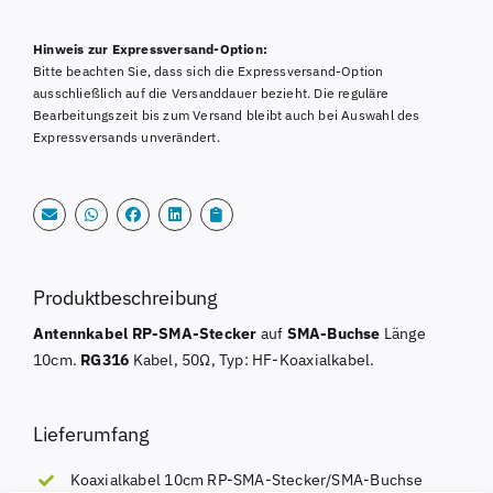
0,1m
Alternative:
RP-
Hinweis zur Expressversand-Option:
SMA-
Bitte beachten Sie, dass sich die Expressversand-Option
Stecker
ausschließlich auf die Versanddauer bezieht. Die reguläre
/
Bearbeitungszeit bis zum Versand bleibt auch bei Auswahl des
Expressversands unverändert.
SMA-
Buchse
Menge
Produktbeschreibung
Antennkabel
RP-SMA-Stecker
auf
SMA-Buchse
Länge
10cm.
RG316
Kabel, 50Ω, Typ: HF-Koaxialkabel.
Lieferumfang
Koaxialkabel 10cm RP-SMA-Stecker/SMA-Buchse