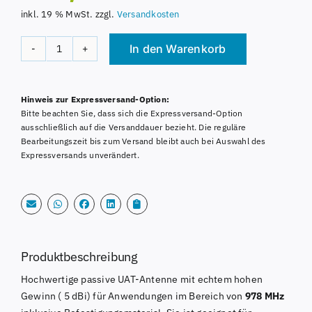
inkl. 19 % MwSt.
zzgl.
Versandkosten
In den Warenkorb
OPA-
5
Alternative:
High
Hinweis zur Expressversand-Option:
Gain
Bitte beachten Sie, dass sich die Expressversand-Option
Antenne
ausschließlich auf die Versanddauer bezieht. Die reguläre
978
Bearbeitungszeit bis zum Versand bleibt auch bei Auswahl des
Expressversands unverändert.
MHz
UAT
5,5dBi
Menge
Produktbeschreibung
Hochwertige passive UAT-Antenne mit echtem hohen
Gewinn ( 5 dBi) für Anwendungen im Bereich von
978 MHz