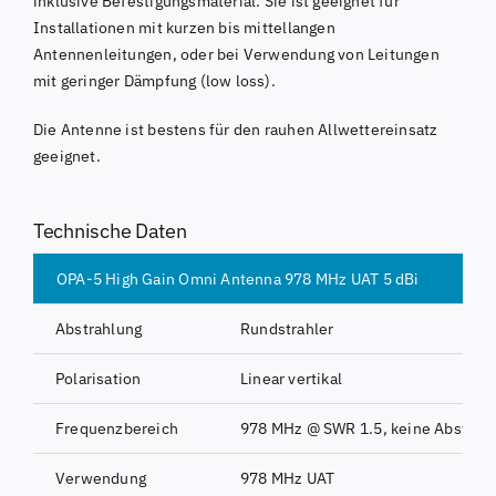
inklusive Befestigungsmaterial. Sie ist geeignet für
Installationen mit kurzen bis mittellangen
Antennenleitungen, oder bei Verwendung von Leitungen
mit geringer Dämpfung (low loss).
Die Antenne ist bestens für den rauhen Allwettereinsatz
geeignet.
Technische Daten
OPA-5 High Gain Omni Antenna 978 MHz UAT 5 dBi
Abstrahlung
Rundstrahler
Polarisation
Linear vertikal
Frequenzbereich
978 MHz @ SWR 1.5, keine Abstimm
Verwendung
978 MHz UAT