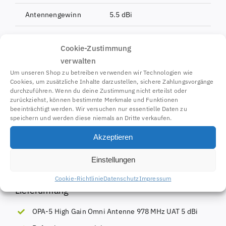
Antennengewinn
5.5 dBi
Max. Sendeleistung
20 W (Dauerstrich)
Cookie-Zustimmung
Stecker
N-Buchse
verwalten
Um unseren Shop zu betreiben verwenden wir Technologien wie
Cookies, um zusätzliche Inhalte darzustellen, sichere Zahlungsvorgänge
Materialien
Eloxiertes Aluminium, Vernickelte
durchzuführen. Wenn du deine Zustimmung nicht erteilst oder
zurückziehst, können bestimmte Merkmale und Funktionen
Länge (ca.)
840 mm
beeinträchtigt werden. Wir versuchen nur essentielle Daten zu
speichern und werden diese niemals an Dritte verkaufen.
Gewicht (ca)
520 g
Akzeptieren
Montage
Mastklemme für Mastdurchmesser
Einstellungen
Cookie-Richtlinie
Datenschutz
Impressum
Lieferumfang
OPA-5 High Gain Omni Antenne 978 MHz UAT 5 dBi